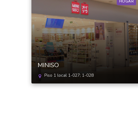
HOGAR
MINISO
Piso 1 local 1-027; 1-028