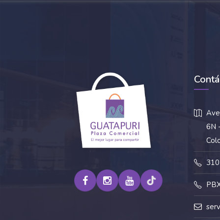
Contá
Ave
6N -
Col
310
PBX
ser